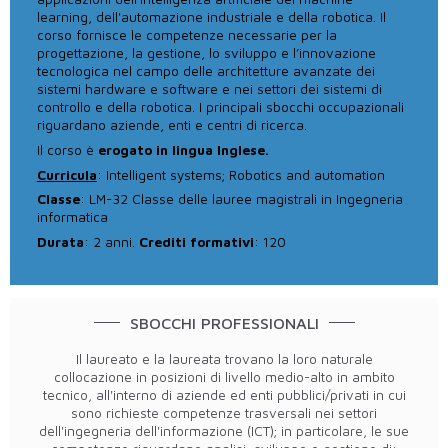
learning, dell'automazione industriale e della robotica. Il
corso fornisce le competenze necessarie per la
progettazione, la gestione, lo sviluppo e l’innovazione
tecnologica nel campo delle architetture avanzate dei
sistemi hardware e software e nei settori dei sistemi di
controllo e della robotica. I principali sbocchi occupazionali
riguardano aziende, enti e centri di ricerca.
Il corso è
erogato in lingua Inglese.
Curricula
: Intelligent systems; Robotics and automation
Classe
: LM-32 Classe delle lauree magistrali in Ingegneria
informatica
Durata
: 2 anni.
Crediti formativi
: 120
SBOCCHI PROFESSIONALI
Il laureato e la laureata trovano la loro naturale
collocazione in posizioni di livello medio-alto in ambito
tecnico, all'interno di aziende ed enti pubblici/privati in cui
sono richieste competenze trasversali nei settori
dell'ingegneria dell'informazione (ICT); in particolare, le sue