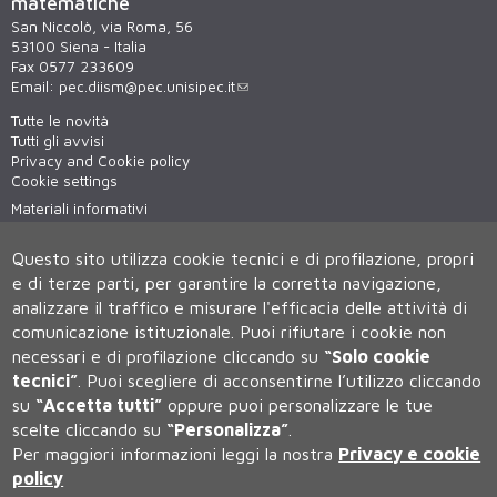
matematiche
San Niccolò, via Roma, 56
53100 Siena - Italia
Fax 0577 233609
Email:
pec.diism@pec.unisipec.it
Tutte le novità
Tutti gli avvisi
Privacy and Cookie policy
Cookie settings
Materiali informativi
Virtual tour
WiFi - unisiWireless
Questo sito utilizza cookie tecnici e di profilazione, propri
e di terze parti, per garantire la corretta navigazione,
analizzare il traffico e misurare l'efficacia delle attività di
comunicazione istituzionale.
Puoi rifiutare i cookie non
necessari e di profilazione cliccando su
“Solo cookie
tecnici”
.
Puoi scegliere di acconsentirne l’utilizzo cliccando
su
“Accetta tutti”
oppure puoi personalizzare le tue
Università degli Studi di Siena
scelte cliccando su
“Personalizza”
.
Rettorato, via Banchi di Sotto 55, 53100 Siena ITALIA
Per maggiori informazioni leggi la nostra
Privacy e cookie
P.IVA 00273530527 | C.F. 80002070524 | Caselle Pec:
Posta
Elettronica Certificata
policy
Contatti:
urp@unisi.it
- URP - Ufficio Relazioni con il Pubblico Tel.