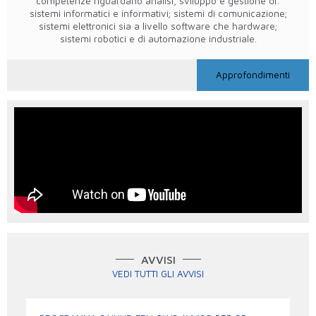
competenze riguardano analisi, sviluppo e gestione di:
sistemi informatici e informativi; sistemi di comunicazione;
sistemi elettronici sia a livello software che hardware;
sistemi robotici e di automazione industriale.
Approfondimenti
nuovo_corso_di_laurea_a2
AVVISI
VEDI TUTTI GLI AVVISI