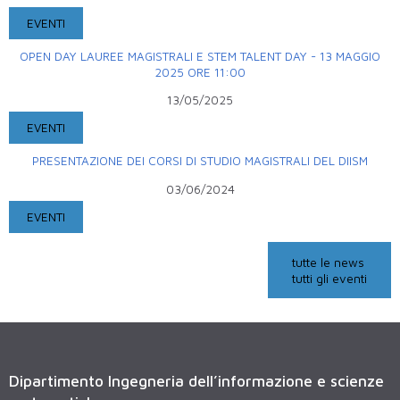
EVENTI
OPEN DAY LAUREE MAGISTRALI E STEM TALENT DAY - 13 MAGGIO
2025 ORE 11:00
13/05/2025
EVENTI
PRESENTAZIONE DEI CORSI DI STUDIO MAGISTRALI DEL DIISM
03/06/2024
EVENTI
tutte le news
tutti gli eventi
Dipartimento Ingegneria dell’informazione e scienze